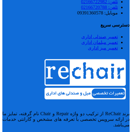
تلفن: 02166722982
تلفن: 02166720788
موبایل: 09391360578
دسترسی سریع
تعمیر صندلی اداری
تعمیر مبلمان اداری
تعمیر میز اداری
برند ReChair از ترکیب دو واژه Repair و Chair نام گرفته، تمایز ما
در ارائه سرویس تخصصی با تعرفه های مشخص و گارانتی خدمات
می‌باشد.