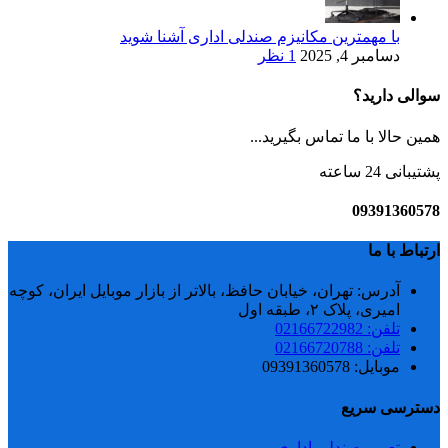
با مهمترین مکانیزم صندلی اداری آشنا شوید
دسامبر 4, 2025
1 نظر
سوالی دارید؟
همین حالا با ما تماس بگیرید...
پشتیبانی 24 ساعته
09391360578
ارتباط با ما
آدرس: تهران، خیابان حافظ، بالاتر از بازار موبایل ایران، کوچه
امیری، پلاک ۲، طبقه اول
تلفن: 02166722982
تلفن: 02166720788
موبایل: 09391360578
دسترسی سریع
تعمیر صندلی اداری