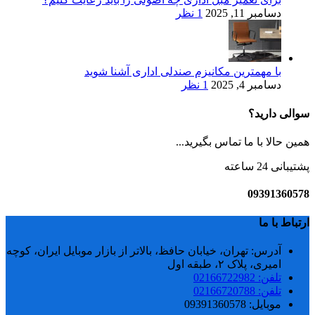
دسامبر 11, 2025
1 نظر
با مهمترین مکانیزم صندلی اداری آشنا شوید
دسامبر 4, 2025
1 نظر
سوالی دارید؟
همین حالا با ما تماس بگیرید...
پشتیبانی 24 ساعته
09391360578
ارتباط با ما
آدرس: تهران، خیابان حافظ، بالاتر از بازار موبایل ایران، کوچه
امیری، پلاک ۲، طبقه اول
تلفن: 02166722982
تلفن: 02166720788
موبایل: 09391360578