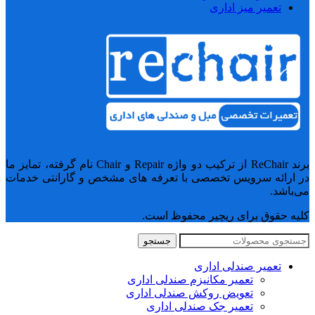
تعمیر میز اداری
برند ReChair از ترکیب دو واژه Repair و Chair نام گرفته، تمایز ما
در ارائه سرویس تخصصی با تعرفه های مشخص و گارانتی خدمات
می‌باشد.
کلیه حقوق برای ریچیر محفوظ است.
جستجو
تعمیر صندلی اداری
تعمیر مکانیزم صندلی اداری
تعویض روکش صندلی اداری
تعمیر جک صندلی اداری