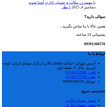
با مهمترین مکانیزم صندلی اداری آشنا شوید
دسامبر 4, 2025
1 نظر
سوالی دارید؟
همین حالا با ما تماس بگیرید...
پشتیبانی 24 ساعته
09391360578
ارتباط با ما
آدرس: تهران، خیابان حافظ، بالاتر از بازار موبایل ایران، کوچه
امیری، پلاک ۲، طبقه اول
تلفن: 02166722982
تلفن: 02166720788
موبایل: 09391360578
دسترسی سریع
تعمیر صندلی اداری
تعمیر مبلمان اداری