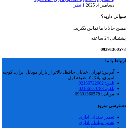
دسامبر 4, 2025
1 نظر
سوالی دارید؟
همین حالا با ما تماس بگیرید...
پشتیبانی 24 ساعته
09391360578
ارتباط با ما
آدرس: تهران، خیابان حافظ، بالاتر از بازار موبایل ایران، کوچه
امیری، پلاک ۲، طبقه اول
تلفن: 02166722982
تلفن: 02166720788
موبایل: 09391360578
دسترسی سریع
تعمیر صندلی اداری
تعمیر مبلمان اداری
تعمیر میز اداری