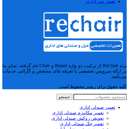
تعمیر میز اداری
برند ReChair از ترکیب دو واژه Repair و Chair نام گرفته، تمایز ما
در ارائه سرویس تخصصی با تعرفه های مشخص و گارانتی خدمات
می‌باشد.
کلیه حقوق برای ریچیر محفوظ است.
جستجو
تعمیر صندلی اداری
تعمیر مکانیزم صندلی اداری
تعویض روکش صندلی اداری
تعمیر جک صندلی اداری