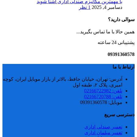
با مهمترین مکانیزم صندلی اداری آشنا شوید
دسامبر 4, 2025
1 نظر
سوالی دارید؟
همین حالا با ما تماس بگیرید...
پشتیبانی 24 ساعته
09391360578
ارتباط با ما
آدرس: تهران، خیابان حافظ، بالاتر از بازار موبایل ایران، کوچه
امیری، پلاک ۲، طبقه اول
تلفن: 02166722982
تلفن: 02166720788
موبایل: 09391360578
دسترسی سریع
تعمیر صندلی اداری
تعمیر مبلمان اداری