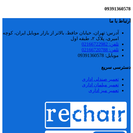
09391360578
ارتباط با ما
آدرس: تهران، خیابان حافظ، بالاتر از بازار موبایل ایران، کوچه
امیری، پلاک ۲، طبقه اول
تلفن: 02166722982
تلفن: 02166720788
موبایل: 09391360578
دسترسی سریع
تعمیر صندلی اداری
تعمیر مبلمان اداری
تعمیر میز اداری